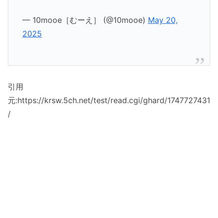
— 10mooe［むーえ］ (@10mooe)
May 20,
2025
引用
元:https://krsw.5ch.net/test/read.cgi/ghard/1747727431
/