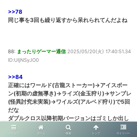
>>78
同じ事を3回も繰り返すから呆れられてんだよね
88:
まったりゲーマー通信
2025/05/20(火) 17:40:51.34
ID:UIjNSyJO0
>>84
正確にはワールド(古龍ストーカー)→アイスボー
ン(初期の虚無導き)→ライズ(金玉狩り)→サンブレ
(怪異討究未実装)→ワイルズ(アルベド狩り)で5回
だな
ダブルクロス以降初期バージョンはゴミしか出し
てないよ
メニュー
ホーム
検索
トップ
サイドバー