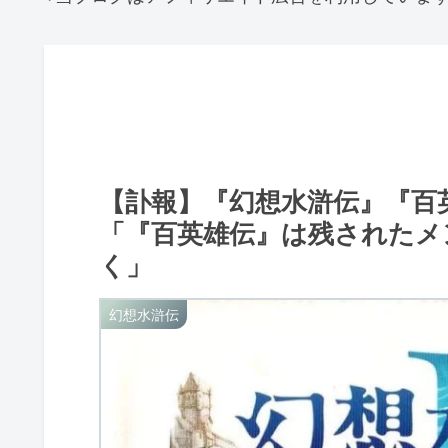
【訃報】『幻想水滸伝』『百
「『百英雄伝』は残されたメ
く」
幻想水滸伝