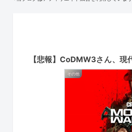
【悲報】CoDMW3さん、
その他