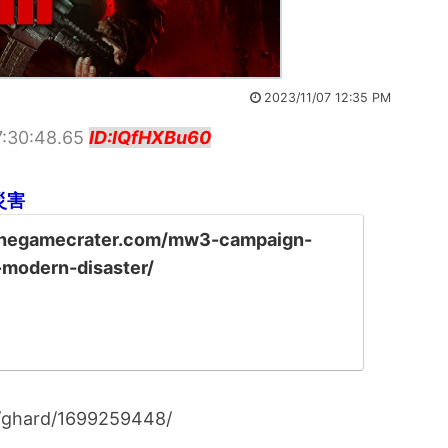
2023/11/07 12:35 PM
7:30:48.65
ID:IQfHXBu60
災害
thegamecrater.com/mw3-campaign-
modern-disaster/
i/ghard/1699259448/