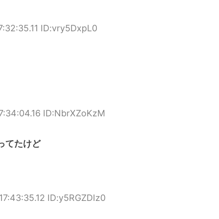
7:32:35.11 ID:vry5DxpL0
7:34:04.16 ID:NbrXZoKzM
ってたけど
17:43:35.12 ID:y5RGZDIz0