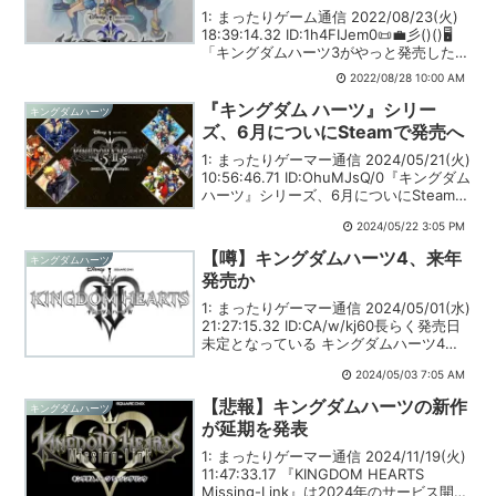
1: まったりゲーム通信 2022/08/23(火)
18:39:14.32 ID:1h4FIJem0📜💼彡()()🖥
「キングダムハーツ3がやっと発売したン
ゴ…あの頃小学生だったワイも社会人に
2022/08/28 10:00 AM
なってしまったンゴ…」📜💼彡()()🖥🎮
「何やこ...
『キングダム ハーツ』シリー
キングダムハーツ
ズ、6月についにSteamで発売へ
1: まったりゲーマー通信 2024/05/21(火)
10:56:46.71 ID:OhuMJsQ/0『キングダム
ハーツ』シリーズ、6月についにSteamで
発売へ。あわせてグラフィックもほんの
2024/05/22 3:05 PM
ちょっとだけアップグレード 引用元:
【噂】キングダムハーツ4、来年
キングダムハーツ
発売か
1: まったりゲーマー通信 2024/05/01(水)
21:27:15.32 ID:CA/w/kj60長らく発売日
未定となっている キングダムハーツ4が
来年発売される可能性が浮上した。これ
2024/05/03 7:05 AM
はここ最近セガが水面下でソニックフロ
ンティアの続編...
【悲報】キングダムハーツの新作
キングダムハーツ
が延期を発表
1: まったりゲーマー通信 2024/11/19(火)
11:47:33.17 『KINGDOM HEARTS
Missing-Link』は2024年のサービス開始