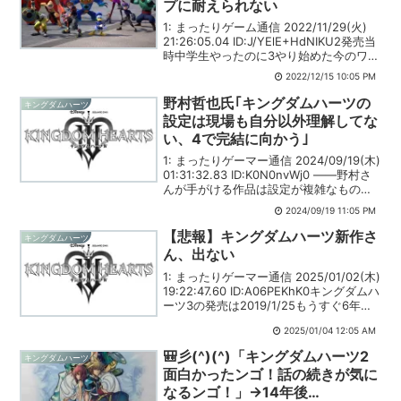
プに耐えられない
1: まったりゲーム通信 2022/11/29(火)
21:26:05.04 ID:J/YElE+HdNIKU2発売当
時中学生やったのに3やり始めた今のワイ
は30歳ゲーム内では全然時間経ってない
2022/12/15 10:05 PM
のと現実との乖離を感じて苦しい引用元:
野村哲也氏｢キングダムハーツの
キングダムハーツ
設定は現場も自分以外理解してな
い、4で完結に向かう｣
1: まったりゲーマー通信 2024/09/19(木)
01:31:32.83 ID:K0N0nvWj0 ――野村さ
んが手がける作品は設定が複雑なものも
多いですが、これらはどのようにまとめ
2024/09/19 11:05 PM
て現場まで落とし込んでいるのでしょう
か。現場も完璧に...
【悲報】キングダムハーツ新作さ
キングダムハーツ
ん、出ない
1: まったりゲーマー通信 2025/01/02(木)
19:22:47.60 ID:A06PEKhK0キングダムハ
ーツ3の発売は2019/1/25もうすぐ6年経
つ模様引用元:
2025/01/04 12:05 AM
🎒彡(^)(^)「キングダムハーツ2
キングダムハーツ
面白かったンゴ！話の続きが気に
なるンゴ！」→14年後…