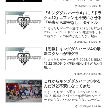
を目指し準備を進めてまいりましたが、
2024/11/19 8:05 PM
今しばらくお時間をいただく運びとなり
まし...
『キングダム ハーツ4』に『ドラ
キングダムハーツ
クエ12』…ファンを不安にさせる
「発表から続報なし」タイトル
1: まったりゲーマー通信 2025/02/17(月)
23:25:02.31 ID:QLrjdR+b0雑誌やネット
で新作ゲームの発表があるたび、期待に
胸を躍らせてしまうゲーマーは少なくな
2025/02/18 10:05 PM
いだろう。作品の新たなタイトルやロ
ゴ、実機映像を目に...
【朗報】キングダムハーツ4の最
キングダムハーツ
新スクショが神グラ
1: まったりゲーマー通信 2025/05/15(木)
15:22:36.09 ID:x7FEkHE4d凄すぎるわ引
用元:
2025/05/16 12:35 PM
これからキングダムハーツ3やる
キングダムハーツ
んだけど不安になってきた…
1: まったりゲーム通信 2022/10/19(水)
19:16:15.40 ID:XTbfecYq0最初のムービ
ーで知らないやつとか知らないムービー
とか…キングダムハーツ1と2とPSPの365
2022/11/05 9:05 PM
しかやってないんだけどちゃんと楽しめ