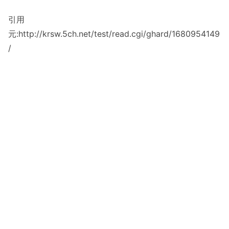
引用
元:http://krsw.5ch.net/test/read.cgi/ghard/1680954149
/