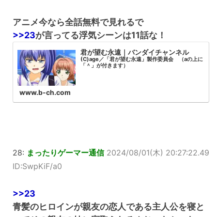
アニメ今なら全話無料で見れるで
>>23
が言ってる浮気シーンは11話な！
君が望む永遠｜バンダイチャンネル
(C)age／「君が望む永遠」製作委員会 （aの上に
「＾」が付きます）
www.b-ch.com
28:
まったりゲーマー通信
2024/08/01(木) 20:27:22.49
ID:SwpKiF/a0
>>23
青髪のヒロインが親友の恋人である主人公を寝と