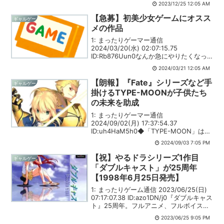
2023/12/25 12:05 AM
【急募】初美少女ゲームにオスス
ギャルゲー
メの作品
1: まったりゲーマー通信
2024/03/20(水) 02:07:15.75
ID:Rb876Uun0なんか急にやりたくなっ
たから教えてくれ引用元:
2024/03/21 12:05 AM
【朗報】『Fate』シリーズなど手
ギャルゲー
掛けるTYPE-MOONが子供たち
の未来を助成
1: まったりゲーマー通信
2024/09/02(月) 17:37:54.37
ID:uh4HaM5h0◆「TYPE-MOON」は、
こども食堂への助成を行う一般財団法人
2024/09/03 7:05 PM
を設立している「TYPE-MOON」は、ス
マートフォン向けRPG『Fat...
【祝】やるドラシリーズ1作目
ギャルゲー
「ダブルキャスト」が25周年
【1998年6月25日発売】
1: まったりゲーム通信 2023/06/25(日)
07:17:07.38 ID:azo1DN/j0『ダブルキャス
ト』25周年。フルアニメ、フルボイスで
展開した『やるドラ』シリーズ1作
2023/06/25 9:05 PM
目。"ジェノサイド編"のスプラッター描