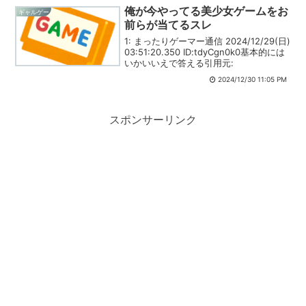
写はトラウマにギ...
俺が今やってる美少女ゲームをお
ギャルゲー
前らが当てるスレ
1: まったりゲーマー通信 2024/12/29(日)
03:51:20.350 ID:tdyCgn0k0基本的には
いかいいえで答える引用元:
2024/12/30 11:05 PM
スポンサーリンク