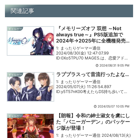
関連記事
『メモリーズオフ 双想 ～Not
ギャルゲー
always true～』PS5版追加で
2024年→2025年に全機種発売延
期
1: まったりゲーマー通信
2024/08/30(金) 12:47:07.99
ID:0Xo5TPU70 MAGES.は、恋愛アドベ
ンチャーゲーム『メモリーズオフ』シリ
2024/08/31 9:05 PM
ーズ25周年記念作品『メモリーズオフ 双
想 ～Not always tr...
ラププラスって昔流行ったよな…
ギャルゲー
1: まったりゲーマー通信
2024/05/07(火) 11:26:54.897
ID:y5T57nK00考えたらDS持ち歩いて
「俺の彼女ｗ」とか狂気の沙汰だったよ
な DS持ち込んで彼女と熱海旅行とか行っ
て引用元:
2024/05/07 10:05 PM
【朗報】令和の紳士淑女を虜にし
ギャルゲー
た「バニーガーデン」のパッケー
ジ版が登場！
1: まったりゲーマー通信 2024/08/13(火)