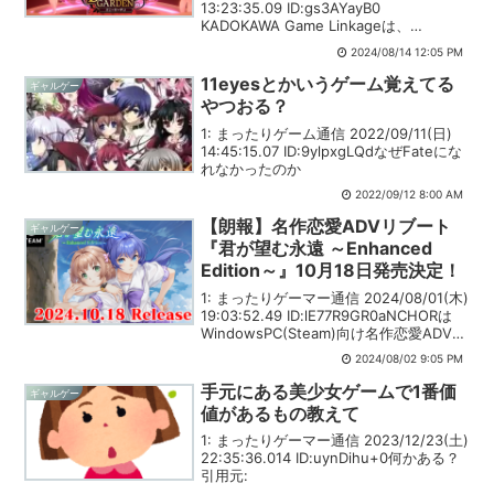
13:23:35.09 ID:gs3AYayB0
KADOKAWA Game Linkageは、
Nintendo Switch（ニンテンドースイッ
2024/08/14 12:05 PM
チ）パッケージ版『バニーガーデン』を
2...
11eyesとかいうゲーム覚えてる
ギャルゲー
やつおる？
1: まったりゲーム通信 2022/09/11(日)
14:45:15.07 ID:9ylpxgLQdなぜFateにな
れなかったのか
2022/09/12 8:00 AM
【朗報】名作恋愛ADVリブート
ギャルゲー
『君が望む永遠 ～Enhanced
Edition～』10月18日発売決定！
1: まったりゲーマー通信 2024/08/01(木)
19:03:52.49 ID:lE77R9GR0aNCHORは
WindowsPC(Steam)向け名作恋愛ADVリ
ブート作品『君が望む永遠 ～Enhanced
2024/08/02 9:05 PM
Edition～』を10...
手元にある美少女ゲームで1番価
ギャルゲー
値があるもの教えて
1: まったりゲーマー通信 2023/12/23(土)
22:35:36.014 ID:uynDihu+0何かある？
引用元: